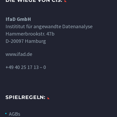
DIE WIEGE VON CIS:
IfaD GmbH
Instititut für angewandte Datenanalyse
Hammerbrookstr. 47b
D-20097 Hamburg
www.ifad.de
+49 40 25 17 13 – 0
SPIELREGELN:
AGBs