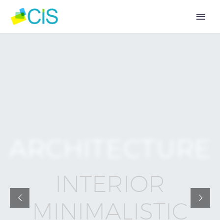
A
R
C
H
I
T
E
C
T
U
R
E
I
N
T
E
R
I
O
R
M
I
N
I
M
A
L
I
S
T
I
C