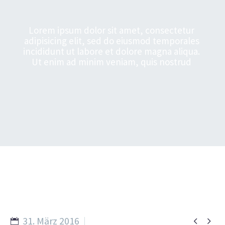
L
o
r
e
m
i
p
s
u
m
d
o
l
o
r
s
i
t
a
m
e
t
,
c
o
n
s
e
c
t
e
t
u
r
a
d
i
p
i
s
i
c
i
n
g
e
l
i
t
,
s
e
d
d
o
e
i
u
s
m
o
d
t
e
m
p
o
r
a
l
e
s
i
n
c
i
d
i
d
u
n
t
u
t
l
a
b
o
r
e
e
t
d
o
l
o
r
e
m
a
g
n
a
a
l
i
q
u
a
.
U
t
e
n
i
m
a
d
m
i
n
i
m
v
e
n
i
a
m
,
q
u
i
s
n
o
s
t
r
u
d
31. März 2016

